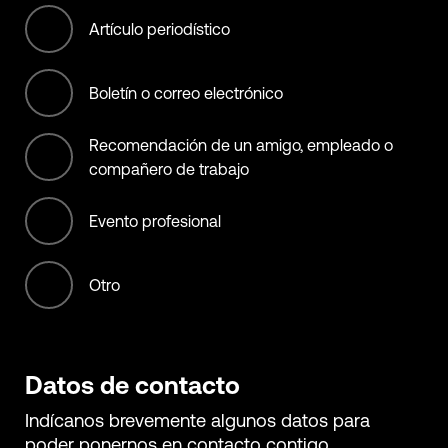
Offset Services
Artículo periodístico
Retail
Boletín o correo electrónico
Services
Recomendación de un amigo, empleado o
Transportation services
compañero de trabajo
Evento profesional
Otro
Datos de contacto
Indícanos brevemente algunos datos para
poder ponernos en contacto contigo.