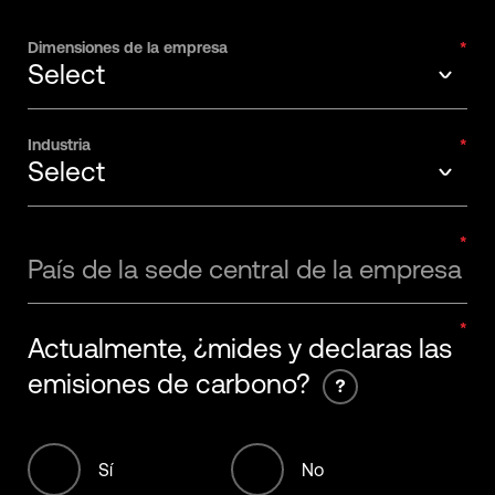
Dimensiones de la empresa
Select
Select
Industria
Select
1-20 Employees
Select
21-50 Employees
País de la sede central de la empresa
Apparel
51-200 Employees
Actualmente, ¿mides y declaras las
Biotech, healthcare & pharma
201-500 Employees
emisiones de carbono?
Energy and Power
501-1000 Employees
Food, beverage & agriculture
1001-5000 Employees
Sí
No