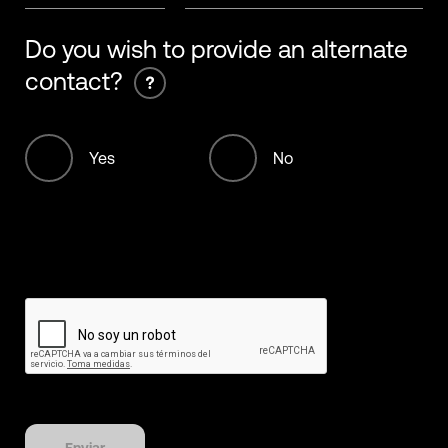
+93
Do you wish to provide an alternate
contact?
+355
+213
Yes
No
+376
+244
+1268
+54
+374
+297