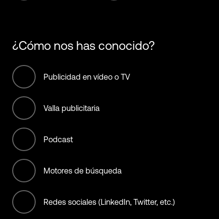
Fossil Fuels
5001-10,000 Employees
Hospitality
10,001+ Employees
¿Cómo nos has conocido?
Infrastructure
International bodies
Publicidad en vídeo o TV
Manufacturing
Valla publicitaria
Materials
Podcast
Municipality, City, State, &
Country
Motores de búsqueda
NGO (non offset)
Redes sociales (LinkedIn, Twitter, etc.)
Non-Profit/Services