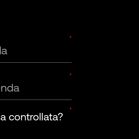
da
enda
a controllata?