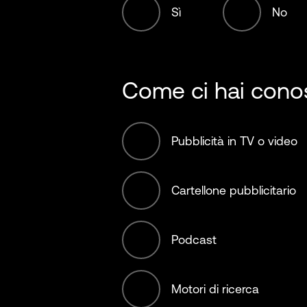
Sì
No
1001-5000 Em
Food, beverag
agriculture
5001-10,000 E
Come ci hai conos
Fossil Fuels
10,001+ Emplo
Pubblicità in TV o video
Hospitality
Cartellone pubblicitario
Infrastructure
Podcast
International b
Motori di ricerca
Manufacturing