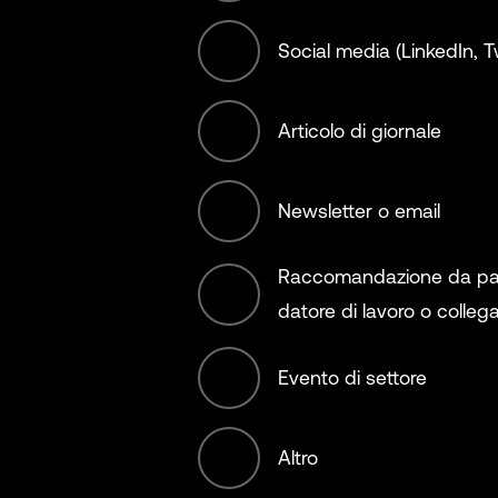
Social media (LinkedIn, Tw
Materials
Articolo di giornale
Municipality, Ci
Country
Newsletter o email
NGO (non offse
Raccomandazione da par
datore di lavoro o colleg
Non-Profit/Ser
Evento di settore
Offset Service
Altro