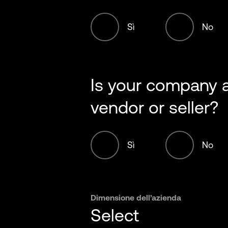
Sì
No
Is your company
vendor or seller?
Sì
No
Dimensione dell’azienda
Select