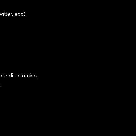
itter, ecc)
ty, State, &
t)
te di un amico,
a
vices
s