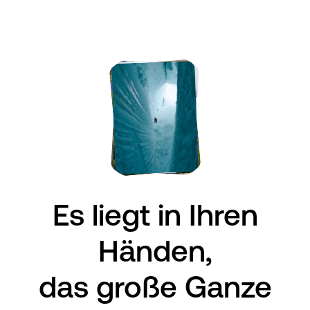
Es liegt an uns, die
Es liegt in Ihren
Händen,
großen
Probleme anzugehen
das große Ganze