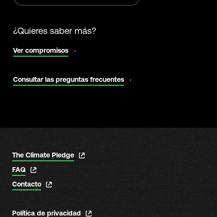
¿Quieres saber más?
abrir
Ver compromisos
en
una
nueva
abrir
Consultar las preguntas frecuentes
pestaña
en
una
nueva
pestaña
abrir
The Climate Pledge
en
abrir
FAQ
una
en
nueva
abrir
Contacto
una
pestaña
en
nueva
una
pestaña
nueva
abrir
Política de privacidad
pestaña