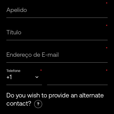
Apelido
Título
Endereço de E-mail
Telefone
+1
+93
Do you wish to provide an alternate
contact?
+355