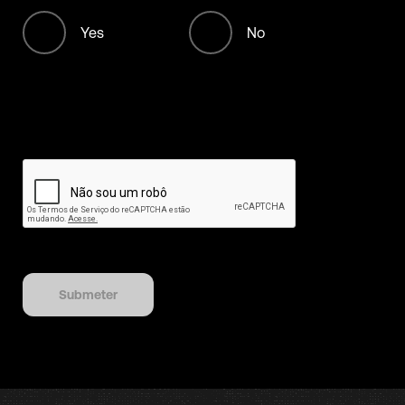
+213
Yes
No
+376
+244
+1268
+54
+374
+297
Submeter
+61
+43
+994