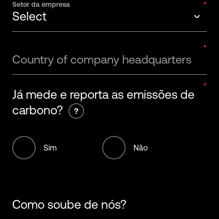
Select
Setor da empresa
Select
1-20 Employees
Select
21-50 Employees
Country of company headquarters
Apparel
51-200 Employees
Já mede e reporta as emissões de
Biotech, healthcare & pharma
201-500 Employees
carbono?
Energy and Power
501-1000 Employees
Food, beverage & agriculture
1001-5000 Employees
Sim
Não
Fossil Fuels
5001-10,000 Employees
Hospitality
10,001+ Employees
Como soube de nós?
Infrastructure