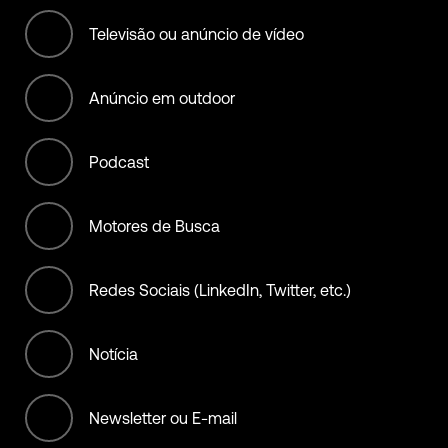
International bodies
Televisão ou anúncio de vídeo
Manufacturing
Anúncio em outdoor
Materials
Podcast
Municipality, City, State, &
Country
Motores de Busca
NGO (non offset)
Redes Sociais (LinkedIn, Twitter, etc.)
Non-Profit/Services
Offset Services
Notícia
Retail
Newsletter ou E-mail