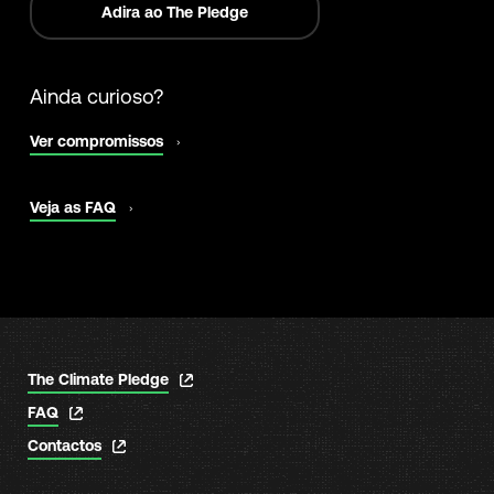
Adira ao The Pledge
Ainda curioso?
abrir
Ver compromissos
numa
nova
janela
abrir
Veja as FAQ
numa
nova
janela
abrir
The Climate Pledge
numa
abrir
FAQ
nova
numa
janela
abrir
Contactos
nova
numa
janela
nova