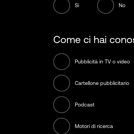
Sì
No
1001-5000 Em
Food, beverag
agriculture
5001-10,000 E
Come ci hai conos
Fossil Fuels
10,001+ Emplo
Pubblicità in TV o video
Hospitality
Cartellone pubblicitario
Infrastructure
Podcast
International b
Motori di ricerca
Manufacturing