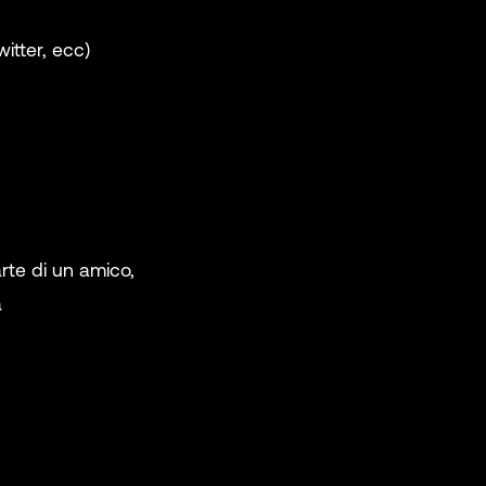
itter, ecc)
ty, State, &
t)
te di un amico,
a
vices
s