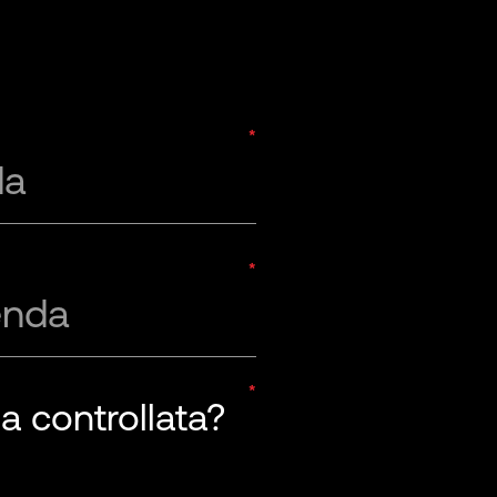
da
enda
a controllata?