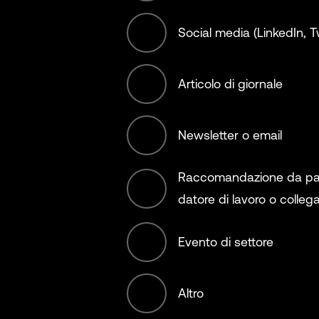
Social media (LinkedIn, Tw
Materials
Articolo di giornale
Municipality, Ci
Country
Newsletter o email
NGO (non offse
Raccomandazione da par
datore di lavoro o colleg
Non-Profit/Ser
Evento di settore
Offset Service
Altro