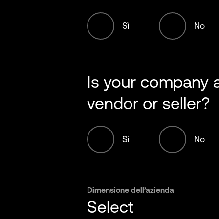
Sì
No
Is your company
vendor or seller?
Sì
No
Dimensione dell’azienda
Select