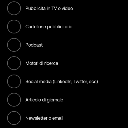
International bodies
Pubblicità in TV o video
Manufacturing
Cartellone pubblicitario
Materials
Podcast
Municipality, City, State, &
Country
Motori di ricerca
NGO (non offset)
Social media (LinkedIn, Twitter, ecc)
Non-Profit/Services
Offset Services
Articolo di giornale
Retail
Newsletter o email
Services