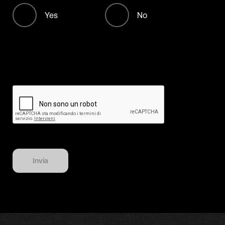
+213
Yes
No
+376
+244
+1268
+54
+374
+297
Invia
+61
+43
+994