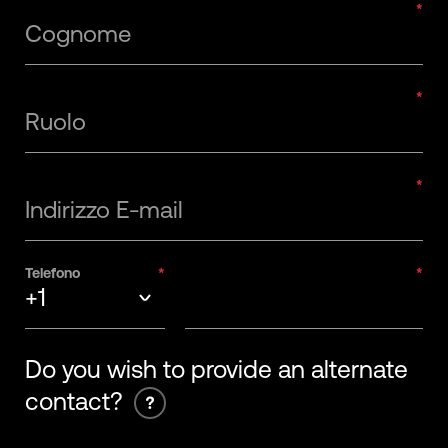
Cognome
Ruolo
Indirizzo E-mail
Telefono
+1
+93
Do you wish to provide an alternate
contact?
+355