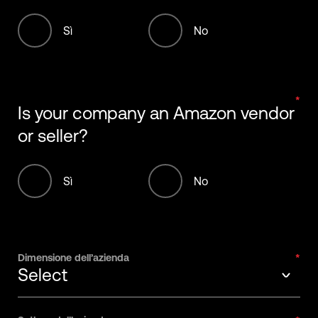
Sì
No
Is your company an Amazon vendor
or seller?
Sì
No
Dimensione dell’azienda
Select