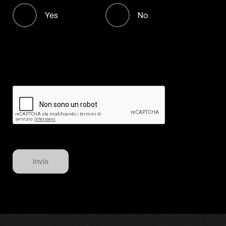
+213
Yes
No
+376
+244
+1268
+54
+374
+297
Invia
+61
+43
+994