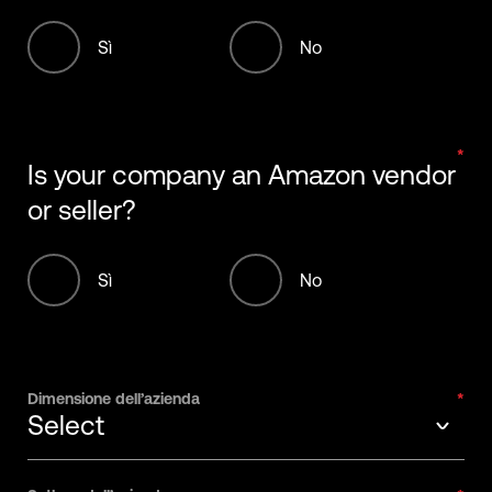
Sì
No
Is your company an Amazon vendor
or seller?
Sì
No
Dimensione dell’azienda
Select