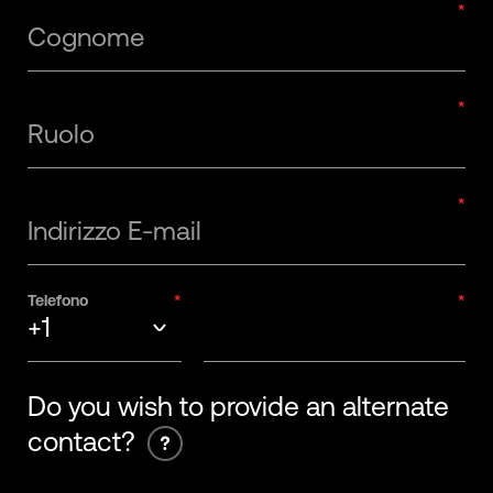
Cognome
Ruolo
Indirizzo E-mail
Telefono
+1
+93
Do you wish to provide an alternate
contact?
+355