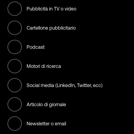
International bodies
Pubblicità in TV o video
Manufacturing
Cartellone pubblicitario
Materials
Podcast
Municipality, City, State, &
Country
Motori di ricerca
NGO (non offset)
Social media (LinkedIn, Twitter, ecc)
Non-Profit/Services
Offset Services
Articolo di giornale
Retail
Newsletter o email
Services