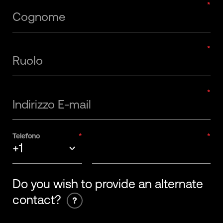
Cognome
Ruolo
Indirizzo E-mail
Telefono
+1
+93
Do you wish to provide an alternate
contact?
+355