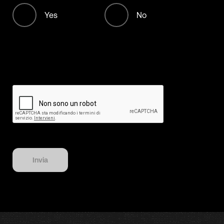
+213
Yes
No
+376
+244
+1268
+54
+374
+297
Invia
+61
+43
+994