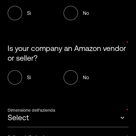
Sì
No
Is your company an Amazon vendor
or seller?
Sì
No
Dimensione dell’azienda
Select