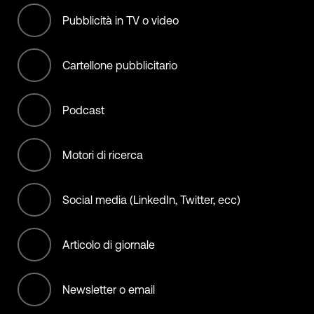
International bodies
Pubblicità in TV o video
Manufacturing
Cartellone pubblicitario
Materials
Podcast
Municipality, City, State, &
Country
Motori di ricerca
NGO (non offset)
Social media (LinkedIn, Twitter, ecc)
Non-Profit/Services
Offset Services
Articolo di giornale
Retail
Newsletter o email
Services