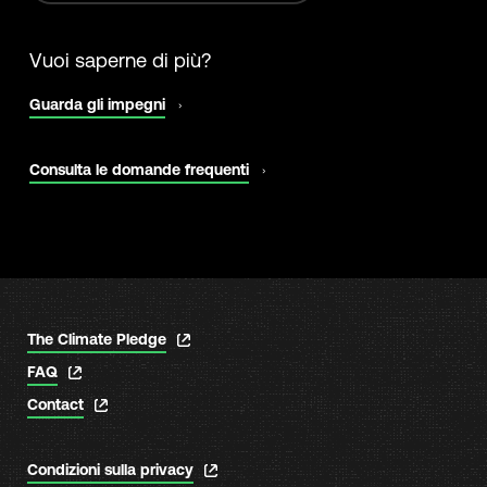
Vuoi saperne di più?
si
Guarda gli impegni
apre
in
una
si
Consulta le domande frequenti
nuova
apre
scheda
in
una
nuova
scheda
si
The Climate Pledge
apre
si
FAQ
in
apre
una
si
Contact
in
nuova
apre
una
scheda
in
nuova
una
scheda
si
Condizioni sulla privacy
nuova
apre