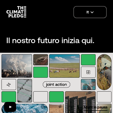
It
language
selector
Il nostro futuro inizia qui.
01:29
Metti in pausa