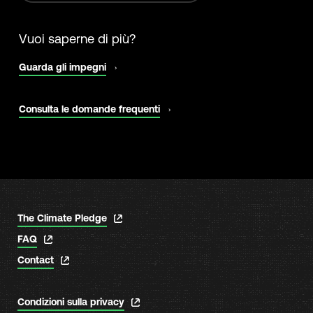
Vuoi saperne di più?
si
Guarda gli impegni
apre
in
una
si
Consulta le domande frequenti
nuova
apre
scheda
in
una
nuova
scheda
si
The Climate Pledge
apre
si
FAQ
in
apre
una
si
Contact
in
nuova
apre
una
scheda
in
nuova
una
scheda
si
Condizioni sulla privacy
nuova
apre