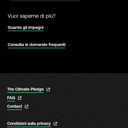
Vuoi saperne di più?
si
Guarda gli impegni
apre
in
una
si
Consulta le domande frequenti
nuova
apre
scheda
in
una
nuova
scheda
si
The Climate Pledge
apre
si
FAQ
in
apre
una
si
Contact
in
nuova
apre
una
scheda
in
nuova
una
scheda
si
Condizioni sulla privacy
nuova
apre