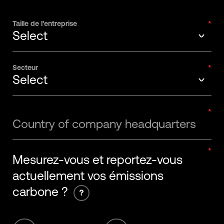
Taille de l’entreprise
Select
Select
Secteur
Select
1-20 Employees
Select
21-50 Employees
Country of company headquarters
Apparel
51-200 Employees
Mesurez-vous et reportez-vous
Biotech, healthcare & pharma
201-500 Employees
actuellement vos émissions
Energy and Power
501-1000 Employees
carbone ?
Food, beverage & agriculture
1001-5000 Employees