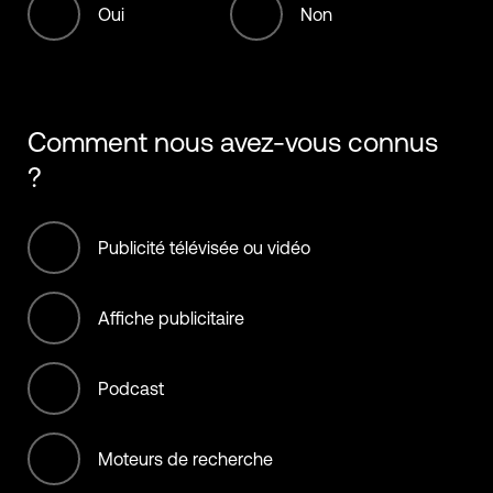
Fossil Fuels
Oui
Non
5001-10,000 Employees
Hospitality
10,001+ Employees
Infrastructure
Comment nous avez-vous connus
International bodies
?
Manufacturing
Publicité télévisée ou vidéo
Materials
Affiche publicitaire
Municipality, City, State, &
Country
Podcast
NGO (non offset)
Moteurs de recherche
Non-Profit/Services