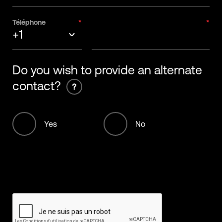
Téléphone
+1
+93
Do you wish to provide an alternate
contact?
+355
+213
Yes
No
+376
+244
+1268
+54