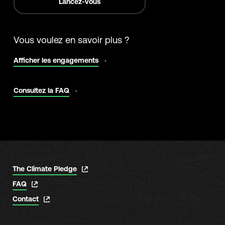
Lancez-vous
Vous voulez en savoir plus ?
s'ouvre
Afficher les engagements
dans
un
nouvel
s'ouvre
Consultez la FAQ
onglet
dans
un
nouvel
onglet
s'ouvre
The Climate Pledge
dans
s'ouvre
FAQ
un
dans
nouvel
s'ouvre
Contact
un
onglet
dans
nouvel
un
onglet
nouvel