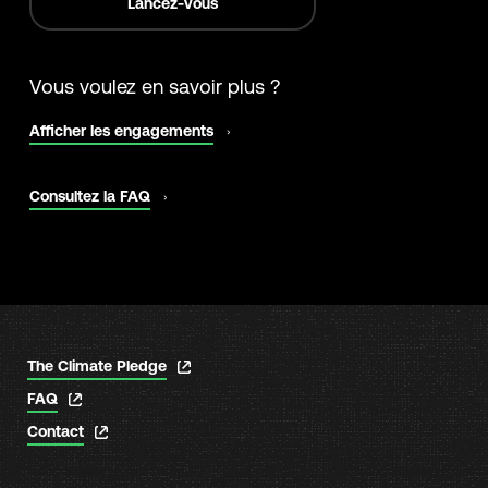
Lancez-vous
Vous voulez en savoir plus ?
s'ouvre
Afficher les engagements
dans
un
nouvel
s'ouvre
Consultez la FAQ
onglet
dans
un
nouvel
onglet
s'ouvre
The Climate Pledge
dans
s'ouvre
FAQ
un
dans
nouvel
s'ouvre
Contact
un
onglet
dans
nouvel
un
onglet
nouvel