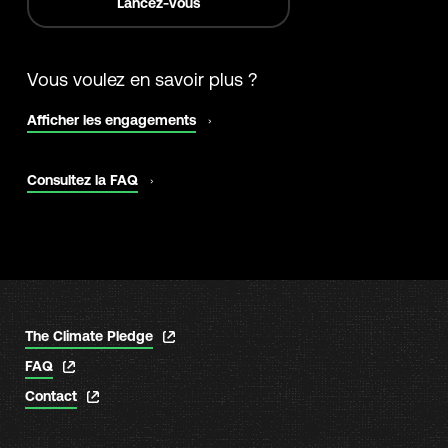
Lancez-vous
Vous voulez en savoir plus ?
s'ouvre
Afficher les engagements
dans
un
nouvel
s'ouvre
Consultez la FAQ
onglet
dans
un
nouvel
onglet
s'ouvre
The Climate Pledge
dans
s'ouvre
FAQ
un
dans
nouvel
s'ouvre
Contact
un
onglet
dans
nouvel
un
onglet
nouvel