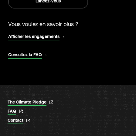
Lancez-vous
Vous voulez en savoir plus ?
s'ouvre
Afficher les engagements
dans
un
nouvel
s'ouvre
Consultez la FAQ
onglet
dans
un
nouvel
onglet
s'ouvre
The Climate Pledge
dans
s'ouvre
FAQ
un
dans
nouvel
s'ouvre
Contact
un
onglet
dans
nouvel
un
onglet
nouvel