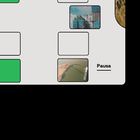
Pausa
01:29