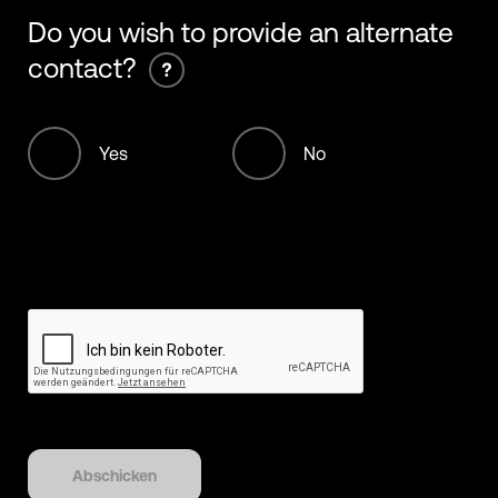
+93
Do you wish to provide an alternate
contact?
+355
+213
Yes
No
+376
+244
+1268
+54
+374
+297
Abschicken