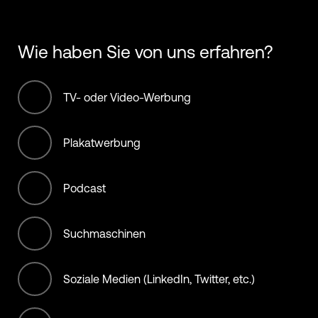
Hospitality
10,001+ Employees
Wie haben Sie von uns erfahren?
Infrastructure
International bodies
TV- oder Video-Werbung
Manufacturing
Plakatwerbung
Materials
Podcast
Municipality, City, State, &
Country
Suchmaschinen
NGO (non offset)
Soziale Medien (LinkedIn, Twitter, etc.)
Non-Profit/Services