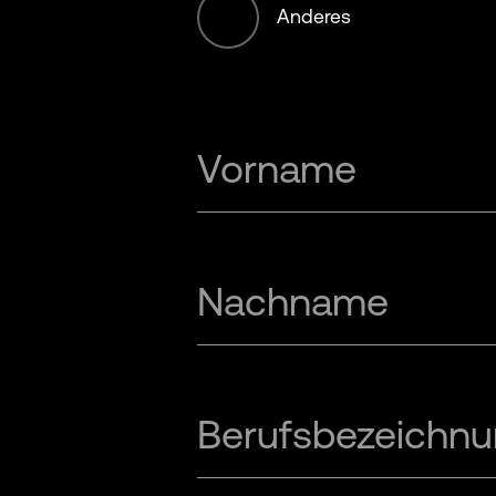
Retail
Anderes
Services
Vorname
Transportation
Nachname
Berufsbezeichn