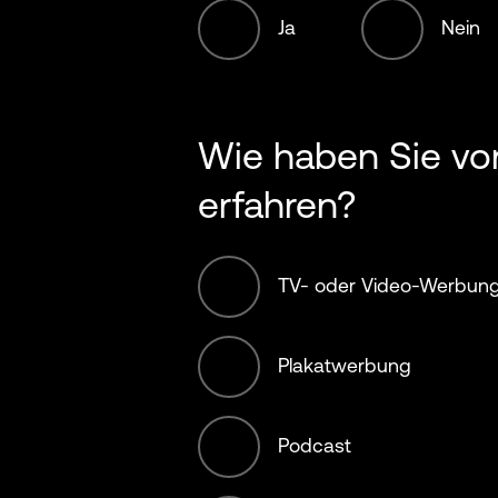
Ja
Nein
1001-5000 Em
Food, beverag
agriculture
5001-10,000 E
Wie haben Sie vo
Fossil Fuels
10,001+ Emplo
erfahren?
Hospitality
TV- oder Video-Werbun
Infrastructure
Plakatwerbung
International b
Podcast