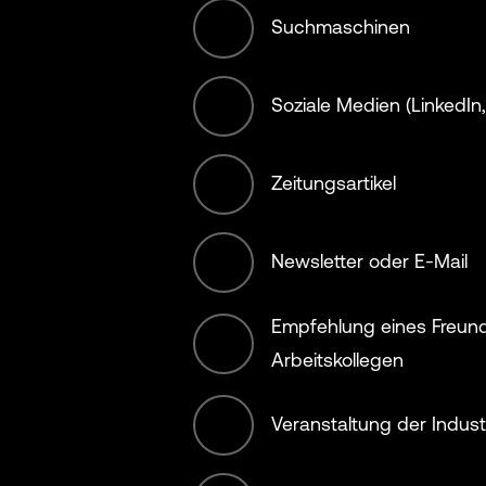
Manufacturing
Suchmaschinen
Materials
Soziale Medien (LinkedIn, 
Municipality, Ci
Zeitungsartikel
Country
Newsletter oder E-Mail
NGO (non offse
Empfehlung eines Freund
Non-Profit/Ser
Arbeitskollegen
Offset Service
Veranstaltung der Indust