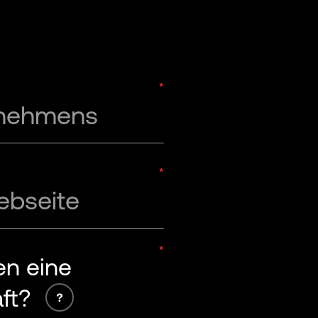
rnehmens
bseite
en eine
ft?