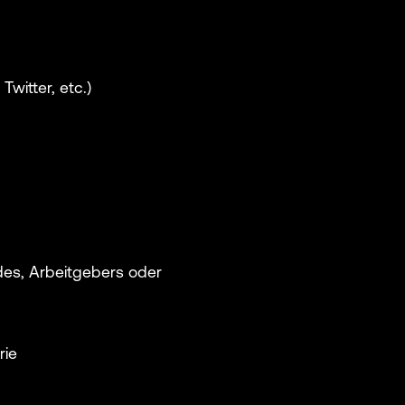
Twitter, etc.)
ty, State, &
t)
es, Arbeitgebers oder
vices
s
rie