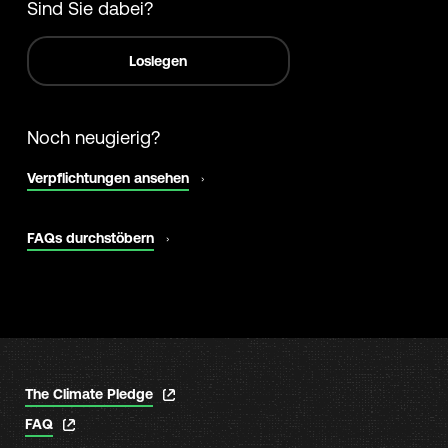
Sind Sie dabei?
Loslegen
Noch neugierig?
Wird
Verpflichtungen ansehen
in
neuem
Tab
Wird
FAQs durchstöbern
geöffnet
in
neuem
Tab
geöffnet
Wird
The Climate Pledge
in
Wird
FAQ
neuem
in
Tab