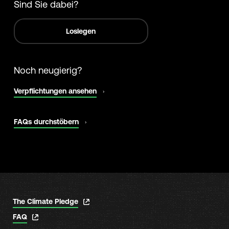
Sind Sie dabei?
Loslegen
Noch neugierig?
Wird
Verpflichtungen ansehen
in
neuem
Tab
Wird
FAQs durchstöbern
geöffnet
in
neuem
Tab
geöffnet
Wird
The Climate Pledge
in
Wird
FAQ
neuem
in
Tab